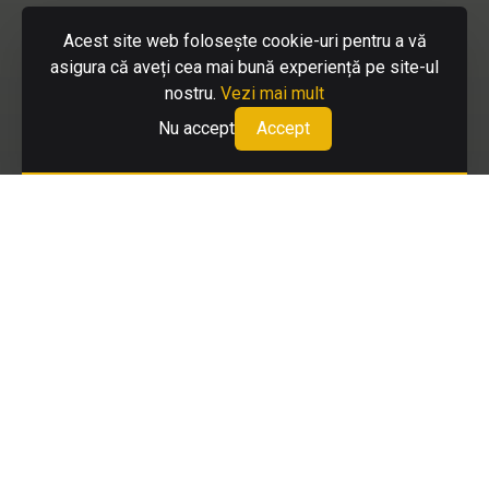
SERVICII
Acest site web folosește cookie-uri pentru a vă
Colectare deșeuri
asigura că aveți cea mai bună experiență pe site-ul
Deszăpezire
nostru.
Vezi mai mult
Colectare deșeuri construcții demolări
Nu accept
Accept
Eliminare deșeuri
Curățenie exterioară
Colectare deșeuri voluminoase
UTILE
Cum colectăm separat corect
Cum plătesc factura
Programe de colectare
Acte necesare încheiere contract
Acte necesare emiterii avizului de salubrizare
Legislație
Sesizări și alte solicitări
Politica de confidențialitate
Termeni si conditii plati online