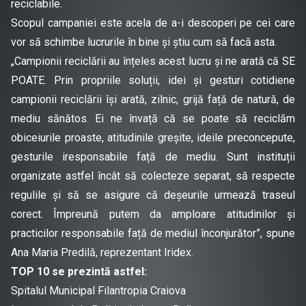
reciclabile.
Scopul campaniei este acela de a-i descoperi pe cei care
vor să schimbe lucrurile în bine și știu cum să facă asta.
„Campionii reciclării au înțeles acest lucru și ne arată că SE
POATE. Prin propriile soluții, idei și gesturi cotidiene
campionii reciclării își arată, zilnic, grijă față de natură, de
mediu sănătos. Ei ne învață că se poate să reciclăm
obiceiurile proaste, atitudinile greșite, ideile preconcepute,
gesturile iresponsabile față de mediu. Sunt instituții
organizate astfel încât să colecteze separat, să respecte
regulile și să se asigure că deșeurile urmează traseul
corect. Împreună putem da amploare atitudinilor și
practicilor responsabile față de mediul înconjurător”, spune
Ana Maria Predilă, reprezentant Iridex.
TOP 10 se prezintă astfel:
Spitalul Municipal Filantropia Craiova