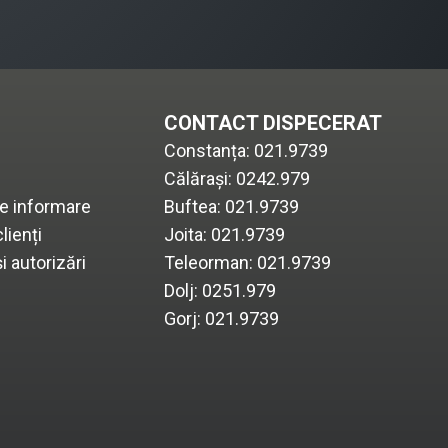
CONTACT DISPECERAT
Constanța:
021.9739
Călărași:
0242.979
de informare
Buftea:
021.9739
lienți
Joita:
021.9739
și autorizări
Teleorman:
021.9739
Dolj:
0251.979
Gorj:
021.9739