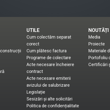
UTILE
NOUTĂȚI
Cum colectăm separat
Media
corect
Proiecte
construcții
Cum plătesc factura
Materiale 
Programe de colectare
Portofoliu c
Acte necesare încheiere
Certificări 
ară
contract
Acte necesare emiterii
avizului de salubrizare
Legislație
Sesizări și alte solicitări
Politica de confidențialitate