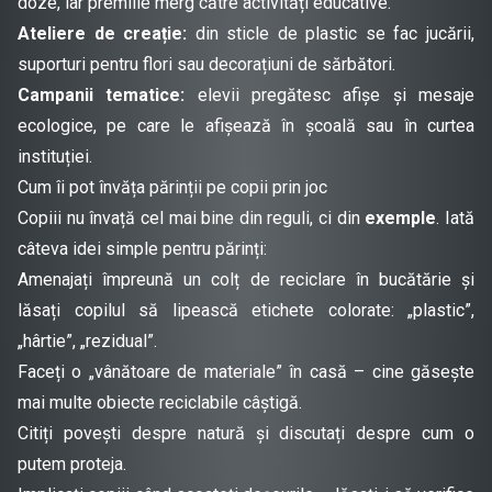
doze, iar premiile merg către activități educative.
Ateliere de creație:
din sticle de plastic se fac jucării,
suporturi pentru flori sau decorațiuni de sărbători.
Campanii tematice:
elevii pregătesc afișe și mesaje
ecologice, pe care le afișează în școală sau în curtea
instituției.
Cum îi pot învăța părinții pe copii prin joc
Copiii nu învață cel mai bine din reguli, ci din
exemple
. Iată
câteva idei simple pentru părinți:
Amenajați împreună un colț de reciclare în bucătărie și
lăsați copilul să lipească etichete colorate: „plastic”,
„hârtie”, „rezidual”.
Faceți o „vânătoare de materiale” în casă – cine găsește
mai multe obiecte reciclabile câștigă.
Citiți povești despre natură și discutați despre cum o
putem proteja.