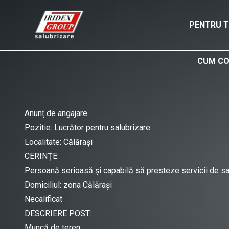
PENTRU T
CUM CO
Anunț de angajare
Pozitie: Lucrător pentru salubrizare
Localitate: Călărași
CERINȚE:
Persoană serioasă și capabilă să presteze servicii de sa
Domiciliul: zona Călărași
Necalificat
DESCRIERE POST:
Muncă de teren