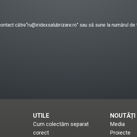
contact către“ru@iridexsalubrizare.ro” sau să sune la numărul de 
UTILE
NOUTĂȚI
Cum colectăm separat
Media
corect
Proiecte