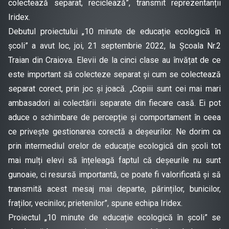
colectează separat, reciclează”, transmit reprezentanții
Iridex.
Debutul proiectului „10 minute de educație ecologică în
școli” a avut loc, joi, 21 septembrie 2022, la Școala Nr.2
Traian din Craiova. Elevii de la cinci clase au învățat de ce
este important să colecteze separat și cum se colectează
separat corect, prin joc și joacă. „Copiii sunt cei mai mari
ambasadori ai colectării separate din fiecare casă. Ei pot
aduce o schimbare de percepție și comportament în ceea
ce privește gestionarea corectă a deșeurilor. Ne dorim ca
prin intermediul orelor de educație ecologică din școli tot
mai mulți elevi să înțeleagă faptul că deșeurile nu sunt
gunoaie, ci resursă importantă, ce poate fi valorificată și să
transmită acest mesaj mai departe, părinților, bunicilor,
fraților, vecinilor, prietenilor”, spune echipa Iridex.
Proiectul „10 minute de educație ecologică în școli” se