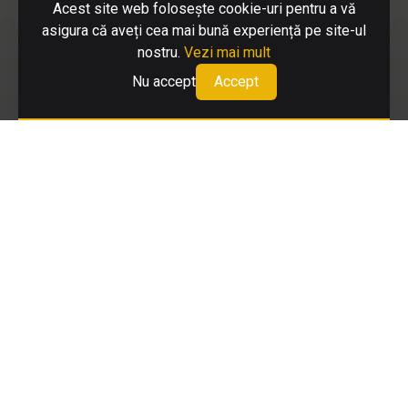
SERVICII
Acest site web folosește cookie-uri pentru a vă
Colectare deșeuri
asigura că aveți cea mai bună experiență pe site-ul
Deszăpezire
nostru.
Vezi mai mult
Colectare deșeuri construcții demolări
Nu accept
Accept
Eliminare deșeuri
Curățenie exterioară
Colectare deșeuri voluminoase
UTILE
Cum colectăm separat corect
Cum plătesc factura
Programe de colectare
Acte necesare încheiere contract
Acte necesare emiterii avizului de salubrizare
Legislație
Sesizări și alte solicitări
Politica de confidențialitate
Termeni si conditii plati online