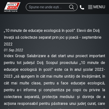
MENIU
„10 minute de educație ecologică în școli”. Elevii din Dolj
învață să colecteze separat prin joc și joacă - septembrie
2022
01.Sep.2022
Iridex Group Salubrizare a dat start unui proiect important
pentru tot județul Dolj. Scopul proiectului „10 minute de
educație ecologică în școli” este ca în anul școlar 2022-
2023 „să ajungem în cât mai multe unități de învățământ, în
cât mai multe clase, pentru a face educație ecologică,
pentru a-i informa și conștientiza pe copii cu privire la
colectarea separată, protecția mediului și dorința de a
acționa responsabil pentru păstrarea unui județ curat, care